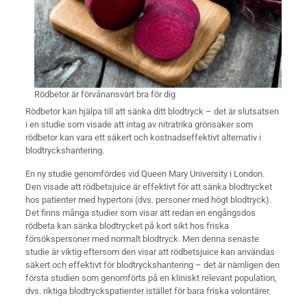
Rödbetor är förvånansvärt bra för dig
Rödbetor kan hjälpa till att sänka ditt blodtryck – det är slutsatsen
i en studie som visade att intag av nitratrika grönsaker som
rödbetor kan vara ett säkert och kostnadseffektivt alternativ i
blodtryckshantering.
En ny studie genomfördes vid Queen Mary University i London.
Den visade att rödbetsjuice är effektivt för att sänka blodtrycket
hos patienter med hypertoni (dvs. personer med högt blodtryck).
Det finns många studier som visar att redan en engångsdos
rödbeta kan sänka blodtrycket på kort sikt hos friska
försökspersoner med normalt blodtryck. Men denna senaste
studie är viktig eftersom den visar att rödbetsjuice kan användas
säkert och effektivt för blodtryckshantering – det är nämligen den
första studien som genomförts på en kliniskt relevant population,
dvs. riktiga blodtryckspatienter istället för bara friska volontärer.