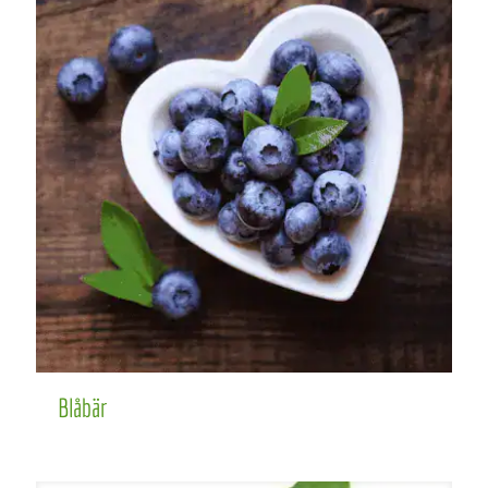
Blåbär
Blåbär