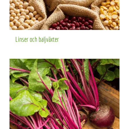
Linser och baljväxter
Linser och baljväxter