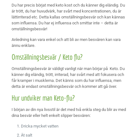
Du har precis börjat med keto kost och du känner dig eländig. Du
är trött, du har huvudvärk, har svårt med koncentrationen, du är
lättirriterad etc. Detta kallas omställningsbesvär och kan kännas
som influensa. Du har ej influensa och smittar inte – detta är
omställningsbesvär!
Anledning kan vara enkel och att bli av men besvären kan vara
ännu enklare.
Omställningsbesvär / Keto flu?
Omställningsbesvär är väldigt vanligt när man börjar på Keto. Du
känner dig eländig, trött, irriterad, har svårt med att fokusera och
får kramper i musklerna. Det känns som du har influensa, men
detta är endast omställningsbesvär och kommer att gå över.
Hur undviker man Keto-flu?
I början av din nya livsstil är det med två enkla steg du blir av med
dina besvär eller helt enkelt slipper besvären:
Dricka mycket vatten
Ät salt