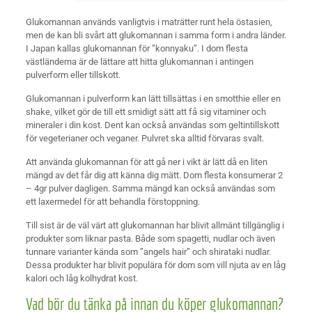
Glukomannan används vanligtvis i maträtter runt hela östasien,
men de kan bli svårt att glukomannan i samma form i andra länder.
I Japan kallas glukomannan för ”konnyaku”. I dom flesta
västländerna är de lättare att hitta glukomannan i antingen
pulverform eller tillskott.
Glukomannan i pulverform kan lätt tillsättas i en smotthie eller en
shake, vilket gör de till ett smidigt sätt att få sig vitaminer och
mineraler i din kost. Dent kan också användas som geltintillskott
för vegeterianer och veganer. Pulvret ska alltid förvaras svalt.
Att använda glukomannan för att gå ner i vikt är lätt då en liten
mängd av det får dig att känna dig mätt. Dom flesta konsumerar 2
– 4gr pulver dagligen. Samma mängd kan också användas som
ett laxermedel för att behandla förstoppning.
Till sist är de väl värt att glukomannan har blivit allmänt tillgänglig i
produkter som liknar pasta. Både som spagetti, nudlar och även
tunnare varianter kända som ”angels hair” och shirataki nudlar.
Dessa produkter har blivit populära för dom som vill njuta av en låg
kalori och låg kolhydrat kost.
Vad bör du tänka på innan du köper glukomannan?