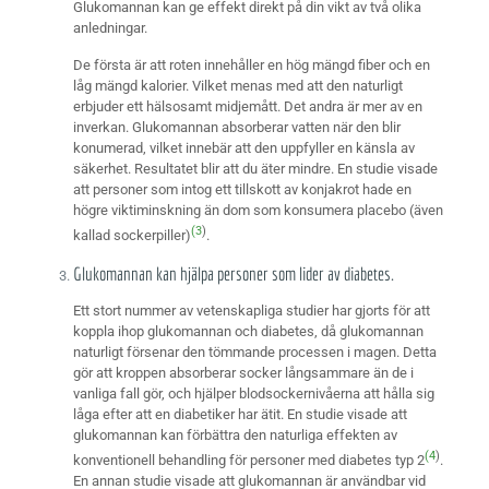
Glukomannan kan ge effekt direkt på din vikt av två olika
anledningar.
De första är att roten innehåller en hög mängd fiber och en
låg mängd kalorier. Vilket menas med att den naturligt
erbjuder ett hälsosamt midjemått. Det andra är mer av en
inverkan. Glukomannan absorberar vatten när den blir
konumerad, vilket innebär att den uppfyller en känsla av
säkerhet. Resultatet blir att du äter mindre. En studie visade
att personer som intog ett tillskott av konjakrot hade en
högre viktiminskning än dom som konsumera placebo (även
(3
)
kallad sockerpiller)
.
Glukomannan kan hjälpa personer som lider av diabetes.
Ett stort nummer av vetenskapliga studier har gjorts för att
koppla ihop glukomannan och diabetes, då glukomannan
naturligt försenar den tömmande processen i magen. Detta
gör att kroppen absorberar socker långsammare än de i
vanliga fall gör, och hjälper blodsockernivåerna att hålla sig
låga efter att en diabetiker har ätit. En studie visade att
glukomannan kan förbättra den naturliga effekten av
(4
)
konventionell behandling för personer med diabetes typ 2
.
En annan studie visade att glukomannan är användbar vid