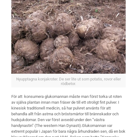
Nyupptagna konjakroter. De ser lite ut som potatis, rovor eller
rödbetor.
För att konsumera glukomannan måste man först torka ut roten
av själva plantan innan man fräser de till ett otroligt fint pulver. I
kinesisk traditionell medicin, så har pulvret använts för att
behandla allt från astma och bröstsmärtor till brännskador och
hudsjukdomar. Den var först avsedd under den ”västra
handynastin” (The western Han Dynasti).Glukomannan var
extremt populär i Japan för bara några århundraden sen, då en bok