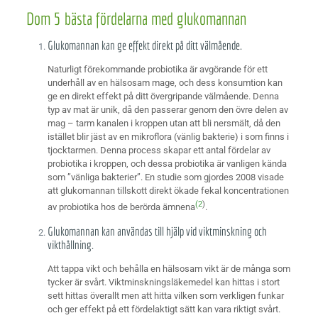
Dom 5 bästa fördelarna med glukomannan
Glukomannan kan ge effekt direkt på ditt välmående.
Naturligt förekommande probiotika är avgörande för ett
underhåll av en hälsosam mage, och dess konsumtion kan
ge en direkt effekt på ditt övergripande välmående. Denna
typ av mat är unik, då den passerar genom den övre delen av
mag – tarm kanalen i kroppen utan att bli nersmält, då den
istället blir jäst av en mikroflora (vänlig bakterie) i som finns i
tjocktarmen. Denna process skapar ett antal fördelar av
probiotika i kroppen, och dessa probiotika är vanligen kända
som ”vänliga bakterier”. En studie som gjordes 2008 visade
att glukomannan tillskott direkt ökade fekal koncentrationen
(2
)
av probiotika hos de berörda ämnena
.
Glukomannan kan användas till hjälp vid viktminskning och
vikthållning.
Att tappa vikt och behålla en hälsosam vikt är de många som
tycker är svårt. Viktminskningsläkemedel kan hittas i stort
sett hittas överallt men att hitta vilken som verkligen funkar
och ger effekt på ett fördelaktigt sätt kan vara riktigt svårt.