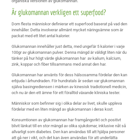
organiska versionen av glukomannan.
Är glukomannan verkligen ett superfood?
Dom flesta människor definierar ett superfood baserat på vad den
innehåller. Detta involverar allmänt mycket näringsämne som är
packat med ett litet antal kalorier.
Glukomannan innehåller just detta, med ungefär 5 kalorier i varje
100gr av glukomannan pulver. Denna mängd är väldigt liten när du
tänker på hur högt värde glukomannan har av kalium, kalcium,
zink, koppar och fiber tillsammans med annat den har.
Glukomannan har använts för dess hälsosamma fördelar den kan
erbjuda i århundraden. För hundratals år sedan var glukomannan
själva basingrediensen i märken av kinesisk tradiotionell medicin,
och nu är den ett ämne för ett föralltid växande kliniska tester.
Människor som befinner sig i olika delar av livet, skulle uppleva
fördelar med en liten mängd av glukomannan i deras kost.
Konsumtionen av glukomannan har framgångsrikt och positivt
blivit länkat till en stor mängd av olika sjukdomar, inklusive nåt så
allvarligt som diabetes. Den kan användas till att hjälpa personer
att gå ner i vikt, och det kan även användas för att underlätta