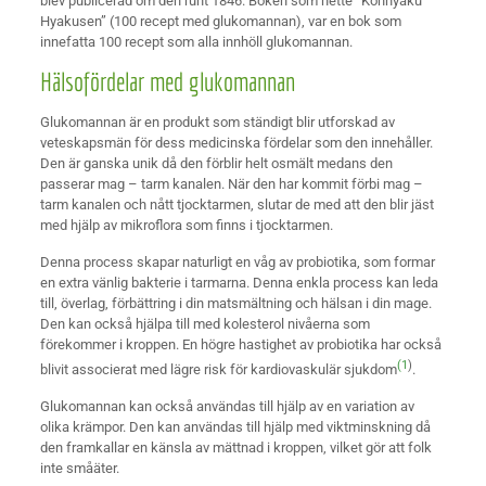
blev publicerad om den runt 1846. Boken som hette ”Konnyaku
Hyakusen” (100 recept med glukomannan), var en bok som
innefatta 100 recept som alla innhöll glukomannan.
Hälsofördelar med glukomannan
Glukomannan är en produkt som ständigt blir utforskad av
veteskapsmän för dess medicinska fördelar som den innehåller.
Den är ganska unik då den förblir helt osmält medans den
passerar mag – tarm kanalen. När den har kommit förbi mag –
tarm kanalen och nått tjocktarmen, slutar de med att den blir jäst
med hjälp av mikroflora som finns i tjocktarmen.
Denna process skapar naturligt en våg av probiotika, som formar
en extra vänlig bakterie i tarmarna. Denna enkla process kan leda
till, överlag, förbättring i din matsmältning och hälsan i din mage.
Den kan också hjälpa till med kolesterol nivåerna som
förekommer i kroppen. En högre hastighet av probiotika har också
(1
)
blivit associerat med lägre risk för kardiovaskulär sjukdom
.
Glukomannan kan också användas till hjälp av en variation av
olika krämpor. Den kan användas till hjälp med viktminskning då
den framkallar en känsla av mättnad i kroppen, vilket gör att folk
inte småäter.