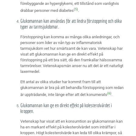
förebyggande av hyperglykemi, ett tillstånd som vanligtvis
(
5
)
drabbar personer med diabetes
.
Glukomannan kan användas för att lindra förstoppning och olika
typer av tarmsjukdomar.
Förstoppning kan komma av många olika anledningar, och
personer som lider av nån typ av inflammatorisk
tarmsjukdom vet hur smärtsamt de kan vara. Vetenskap har
visat att glukomannan kan ge en direkt effekt på
förstoppning på ett bra sätt, då den framkallar hälsosamma
tarmrörelser. Vetenskapsmän anser nu att det är ett naturligt
laxermedel.
Ett antal av olika studier har kommit fram till att
glukomannan är bra på att behandla förstoppning som redan
(6
)
är uppträdande, inte länge efter att det konumerats
.
Glukomannan kan ge en direkt effekt på kolesterolvärdet i
kroppen.
Vetenskap har visat att en konsumtion av glukomannan kan
ha en markant effekt på kolesterolvärdet som inträffar i
kroppen. Högt kolesterolvärde kan leda till olika krämpor, så