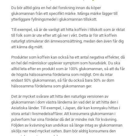
Du bör alltid göra en hel del forskning innan du köper
glukomannan från ett specifikt märke. Många märke lägger till
ytterliggare fyllningsmedel i glukomannan tillskott.
Till exempel, så är de vanligt att hitta koffein i tillskott som är riktat
till folk som är ute efter att gå ner i vikt. Detta är för att koffein
naturligt stimulerar din ämnesomsättning, medan den även får dig
att känna dig mätt.
Produkter som koffein kan också ha ett antal negativa effekter, då
en hel del människor upplever symptom som huvudvärk. Du ska
alltid leta efter en produkt som är 100% glukomannan, så att du får
de högsta hälsosamma fördelarna som möjligt. Om du intar
endast 50% glukomannan, så får du också bara 50% av dom
hälsosamma fördelarna som glukomannan ger.
Det är mycket svårare att hitta den naturliga versionen av
glukomannan i dom västra länderna än vad det är att hitta den i
Asiatiska länder. Till exempel, i Japan, där kan konnyaku hittas i
stora antal i livsmedelsaffärer. Att konsumera glukomannan i
pulverform har sina fördelar då det är mindre risk för kvävning.
Följden av kvävning kan undvikas så länge intag av glukomannan
sköljs ner med mycket vatten. Barn bör aldrig konsumera den