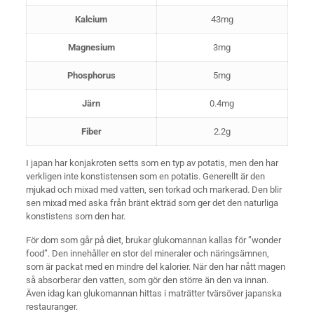
Kalcium
43mg
Magnesium
3mg
Phosphorus
5mg
Järn
0.4mg
Fiber
2.2g
I japan har konjakroten setts som en typ av potatis, men den har
verkligen inte konstistensen som en potatis. Generellt är den
mjukad och mixad med vatten, sen torkad och markerad. Den blir
sen mixad med aska från bränt ekträd som ger det den naturliga
konstistens som den har.
För dom som går på diet, brukar glukomannan kallas för ”wonder
food”. Den innehåller en stor del mineraler och näringsämnen,
som är packat med en mindre del kalorier. När den har nått magen
så absorberar den vatten, som gör den större än den va innan.
Även idag kan glukomannan hittas i maträtter tvärsöver japanska
restauranger.