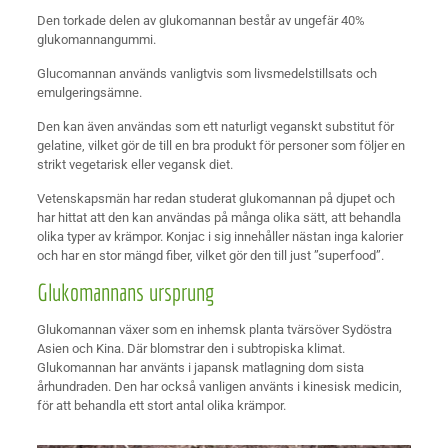
Den torkade delen av glukomannan består av ungefär 40%
glukomannangummi.
Glucomannan används vanligtvis som livsmedelstillsats och
emulgeringsämne.
Den kan även användas som ett naturligt veganskt substitut för
gelatine, vilket gör de till en bra produkt för personer som följer en
strikt vegetarisk eller vegansk diet.
Vetenskapsmän har redan studerat glukomannan på djupet och
har hittat att den kan användas på många olika sätt, att behandla
olika typer av krämpor. Konjac i sig innehåller nästan inga kalorier
och har en stor mängd fiber, vilket gör den till just ”superfood”.
Glukomannans ursprung
Glukomannan växer som en inhemsk planta tvärsöver Sydöstra
Asien och Kina. Där blomstrar den i subtropiska klimat.
Glukomannan har använts i japansk matlagning dom sista
århundraden. Den har också vanligen använts i kinesisk medicin,
för att behandla ett stort antal olika krämpor.