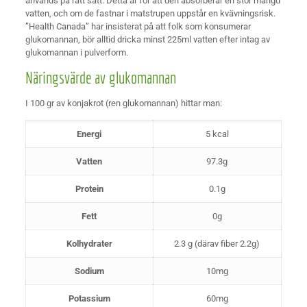
används på rätt sätt. Detta är för att den absorberar en stor mängd
vatten, och om de fastnar i matstrupen uppstår en kvävningsrisk.
”Health Canada” har insisterat på att folk som konsumerar
glukomannan, bör alltid dricka minst 225ml vatten efter intag av
glukomannan i pulverform.
Näringsvärde av glukomannan
I 100 gr av konjakrot (ren glukomannan) hittar man:
Energi
5 kcal
Vatten
97.3g
Protein
0.1g
Fett
0g
Kolhydrater
2.3 g (därav fiber 2.2g)
Sodium
10mg
Potassium
60mg