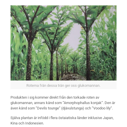
Roterna frän dessa trän ger oss glukomannan.
Produkten i sig kommer direkt från den torkade roten av
glukomannan, annars känd som ”Amorphophallus konjak”. Den är
även känd som ”Devils tounge” (djävulstunga) och ”Voodoo lily”.
Själva plantan är infödd i flera östaiatiska länder inklusive Japan,
Kina och Indonesien.