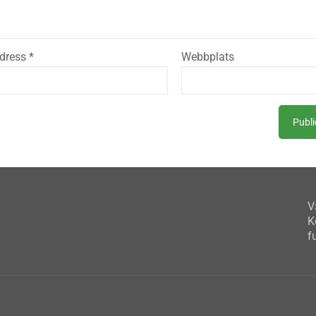
adress
*
Webbplats
V
K
f