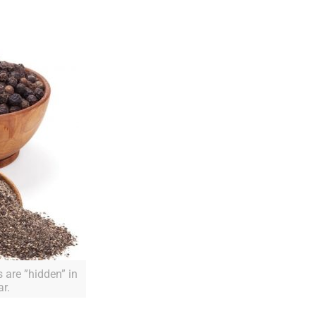
s are ”hidden” in
r.