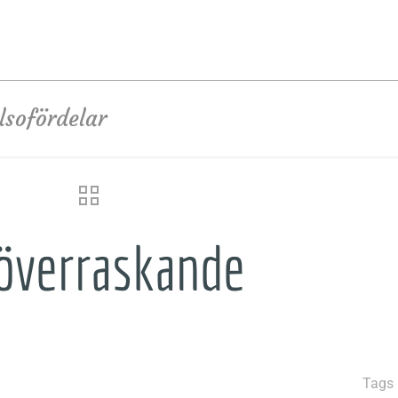
lsofördelar
 överraskande
Tags