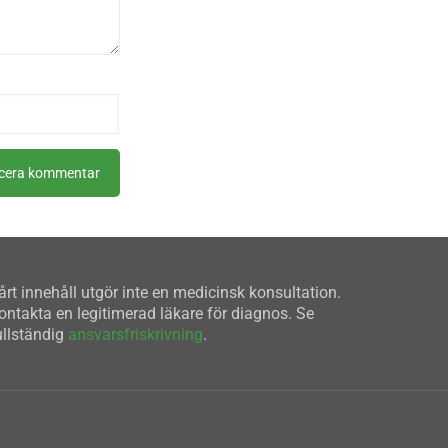
årt innehåll utgör inte en medicinsk konsultation.
ontakta en legitimerad läkare för diagnos. Se
ullständig
ansvarsfriskrivning
.