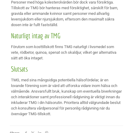
Personer med höga kolesterolvärden bör dock vara försiktiga.
Tillskott av TMG bör hanteras med försiktighet, särskilt för barn,
gravida eller ammande kvinnor samt personer med allvarlig
leversjukdom eller njursjukdom, eftersom den maximalt säkra
dosen inte är fullt fastställd.
Naturligt intag av TMG
Förutom som kosttillskott finns TMG naturligt i livsmedel som
vete, rödbetor, quinoa, spenat och skaldjur, vilket ger alternativa
sätt att öka intaget.
Slutsats
TMG, med sina mångsidiga potentiella hälsofördelar, är en
lovande förening som är värd att utforska vidare inom hälsa och
välmående. Ansvarsfullt bruk, kunskap om eventuella biverkningar
och interaktioner samt professionell rådgivning är viktigt innan du
inkluderar TMG i din hälsorutin. Prioritera alltid välgrundade beslut
och konsultera vårdpersonal för personlig rådgivning när du
överväger TMG-tillskott.