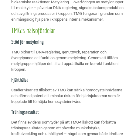
biokemiska reaktioner. Metylering – överföringen av metylgrupper
till molekyler – påverkar DNA-reglering, signalsubstansproduktion
och avgiftningsprocesser i kroppen. TMG fungerar i grunden som
en mångsidig hjälpare i kroppens interna mekanismer.
TMG:s hälsofördelar
Stöd för metylering
TMG bidrar till DNA-reglering, genuttryck, reparation och
övergripande cellfunktion genom metylering. Genom att tillföra
metylgrupper hjälper det till att upprätthålla en korrekt funktion i
kroppen.
Hjärthälsa
Studier visar att tillskott av TMG kan sänka homocysteinnivåerna
och därmed potentiellt minska risken för hjärtsjukdomar som är
kopplade till förhöjda homocysteinnivåer.
Träningsresultat
Det finns evidens som tyder på att TMG-tillskott kan förbättra
träningsresultaten genom att påverka muskelstyrka,
kraftutveckling och uthållighet – något som gynnar både idrottare