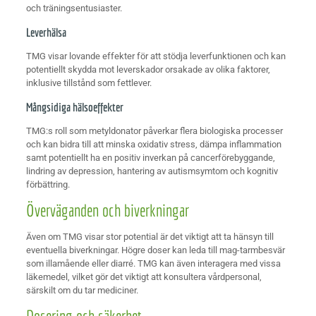
och träningsentusiaster.
Leverhälsa
TMG visar lovande effekter för att stödja leverfunktionen och kan
potentiellt skydda mot leverskador orsakade av olika faktorer,
inklusive tillstånd som fettlever.
Mångsidiga hälsoeffekter
TMG:s roll som metyldonator påverkar flera biologiska processer
och kan bidra till att minska oxidativ stress, dämpa inflammation
samt potentiellt ha en positiv inverkan på cancerförebyggande,
lindring av depression, hantering av autismsymtom och kognitiv
förbättring.
Överväganden och biverkningar
Även om TMG visar stor potential är det viktigt att ta hänsyn till
eventuella biverkningar. Högre doser kan leda till mag-tarmbesvär
som illamående eller diarré. TMG kan även interagera med vissa
läkemedel, vilket gör det viktigt att konsultera vårdpersonal,
särskilt om du tar mediciner.